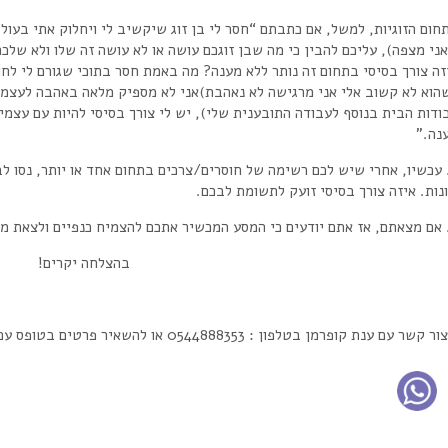
חום הזוגיות, למשל, אם כתבתם “חסר לי בן זוג שיקשיב לי ויחלוק אתי בעול ה
ני מצפה), עליכם להבין כי מה שבן זוגכם עושה או לא עושה זה שלו ולא שלכ
זה צורך בסיסי בתחום זה נותר ללא מענה? מה באמת חסר בתוכי שגורם לי ל
הוא לא קשוב אלי אני מרגישה לא נאהבת)אני לא מספיק מלאה באהבה לעצמי” 
ודות הבית בנוסף לעבודה התובענית שלי), יש לי צורך בסיסי להיות עם עצמ
נה.”
. עכשיו, אחרי שיש לכם רשימה של חוסרים/צרכים בתחום אחד או יותר, נסו ל
נות. איזה צורך בסיסי זועק לתשומת לבכם.
בהצלחה יקרים!
עם ענת קופרמן בטלפון : 0544888353 או להשאיר פרטים בטופס עם סיבת הפניה -