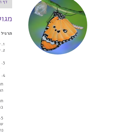
דף ה
מגול
תרגיל 
ע
ע
(
ש
א
ב
חו
ההשק
חו
בת
5
של
נו