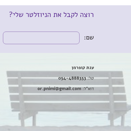
רוצה לקבל את הניוזלטר שלי?
שם:
ענת קופרמן
טל:
054-4888353
דוא”ל:
or.pnimi@gmail.com