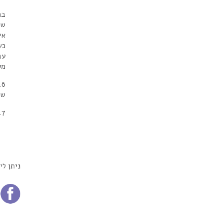
בת
שא
אי
כש
עב
מע
6
שו
7. אם מצאתם, אז אתם יודעים כי המסע המכשיר אתכם להצמיח כנפיים ולצאת ממצב הגולם לפרפר החל כעת.
ניתן ליצור קשר 