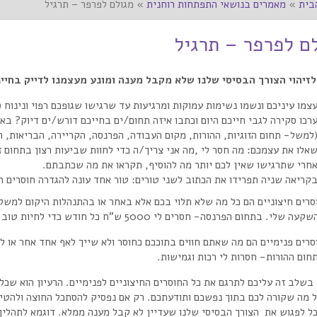
בית
»
מאמרים בנושאי התפתחות רוחנית
»
מגולם לפרפר – תרגיל
ם לפרפר – תרגיל
לזיהוי הצורך הבסיסי שלנו שלא מקבל מענה ומונע מעצמנו לדייק בחיינ
צמו עיניכם ונשמו נשימות עמוקות ומרגיעות עד שרגישו שגופכם רפוי ונינוח
רכו סקירה לגבי חייכם היום וכתבו איזה תחום/ים בחייכם דורש/ים דיוק? באי
למשל- תחום הזוגיות, ההורות, מקום העבודה, הפרנסה, הקריירה, הבריאות, ה
אלו את עצמכם: מה חסר לי ,מה אני צריך/ה כדי לחוות שביעות רצון בתחום 
חרי שתרגישו שאין לכם יותר מה להוסיף, תקראו את מה שכתבתם.
קריאה שניה תפרידו את הכתוב לשני טורים: טור אחד עונה להגדרה חוסרים חיצ
סרים חיצוניים הם כל מה שלא תלוי בכם אלא באחר או בהתנהלות היקום למשל
עה שלי. בתחום הפרנסה- חסרים לי 5000 ש”ח כל חודש כדי לחיות טוב יותר.
סרים פנימיים הם מה שאתם חווים בתוככם כחוסר ולא שייך לאף אחד אחר או 
חום ההורות- חסרות לי רכות וגמישות.
. בשלב זה עליכם לתרגם את כל החוסרים החיצוניים לפנימיים. הרעיון הוא 
 מה שקורה לכם בתוך נפשכם ותודעתכם. רק אם נפסיק להסתכל החוצה ולהטיל 
כל לפגוש את הצורך הבסיסי שלנו שעדיין לא קבל מענה ממלא. דוגמא לתהליך 