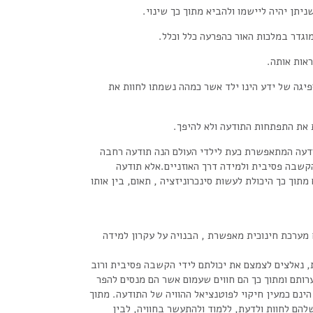
יתן יהיה ליישמו ולהביא מתוך כך שינוי.
וגדר במלכות האור כהפרעה כלל וכלל.
אות אותה.
יגה של ידע הינו ילד אשר כמהה נשמתו לחוות את
 את התפתחות התודעה ולא להיפך.
דעה המתאפשרת כעת לילדי העולם הנה תודעה רחבה
בה פסיבית ולמידה דרך האוזניים.אלא תודעה
תוך כך היכולת לעשות סינכרוניזציה , תאום, בין אותו
תח מערכת חינוכית מאפשרת , הבנויה על עקרון למידה
ת, נאלצים לצמצם את יכולתם לידי הקשבה פסיבית ורוב
ערותם ומתוך כך הם חווים שעמום אשר הם מנסים להפר
הינם כמעין חיקוי לפוטנציאל ההוויה של התודעה. מתוך
שלהם לחוות ולדעת, ללמוד ולהתעשר בחוויה, לבין