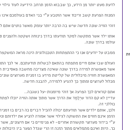
לדעת מעט יותר מן הידע, כך שבבוא הזמן תרחב הידיעה לעוד גילוי שנ
המנוח הפרעת קשב וריכוז אשר הוטבע ע”י בני האדם בעולמכם אינו מ
זוהי הוויה שונה חדשה שיש בה הרבה יותר עומק מאשר נוטים אתם לר
אותו ילד אשר מתקשה למקד תודעתו בדרך נינוחה ושקטה ולהפנים ספ
עולמו בדרך שונה.
ממבט על יודעים אנו כי ההתפתחות הטכנולוגית הינה מראה המשקפת
ת
העולם שבו אתם חיים מתפתח בהתאם לבשלות תודעתכם. אי לכך התו
אשר מאפשרת למידה בדרך שונה שאינה מצריכה מחשבה פאסיבית הקש
המאפשרת חוויה מיכלולית של קליטת מידע בו זמנית מערוצים שונים מ
מכלול לערוצים ומתוך כך להגיע ללמידה, להבנה חדשה.
אתם קוראים לכך הפרעה אך זוהי מיומנות-על נשגבה..
עדיין לא קם הדור שיְלַמֶד את הדרך אשר מתוך אותה הוויה יוכלו לפ
כוללני זה.
ולכן, אותם ילדים אשר תודעתם יכולה להכיל דברים כה רבים בו זמני
הזמן אינם חווים את התשוקה לגילוי אשר אמורה להניע את ילדותם ונ
ע”י בידור מערוצי תקשורת אחרים- לא פנימיים כי אם חיצונים, אשר 
כך, היות ואינם מתמלאים מתוך הזנה זו הרי שגדל הפער בין היכולות 