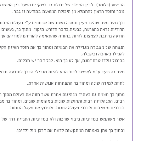
הביצוע (כלומר)-לבין המילוי של יכולת זו. כשקיים הפער בין הפוטנ
גובר וחוסר הרצון להתמלא מן היכולת המוצעת בתודעה זו גבר.
וכך נוצר מצב שהינו מעין תמונה משובשת שנחווית ע”י העולם המבוג
ההוריות נראה כהפרעה, כבעיה,כדבר הדורש תיקון. מתוך כך, נעשים 
תודעה נרחבת לצמצום.להיות בחוויה שהתאימה להוריהם למוריהם אך 
הנצחה של מצב זה מגדילה את הבעיות ומתוך כך את חוסר האיזון הקיים
להכילו באהבה ובקבלה.
כביכול נולדו טרם זמנם, אך לא כך הוא. לכל דבר יש תכלית.
מצב זה נועד ע”מ לאפשר לדור הבא להיות מובילי הדרך לתודעה חדש
לחוות למידה שונה ומתוך כך התפתחות אנושית אחרת.
מתוך כך תצמח גם בעתיד מנהיגות אחרת אשר חווה את העולם מתוך תוד
רבים, התנהלויות רבות ותחושות שונות במקומות שונים, ומתוך כך מנ
בדרכים מיטיבות ולדרכי פעולה שונות. ולפרוץ את מעגל הנוחות
אשר משתמש במדיניות כיבוי שרפות ולא במדיניות התניית דרך של 
ובתוך כך אתן כאמהות המתקשות לדעת את דרכן מול ילדיכן.