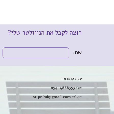
רוצה לקבל את הניוזלטר שלי?
שם:
ענת קופרמן
טל:
054-4888353
דוא”ל:
or.pnimi@gmail.com