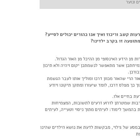
ם ונוער
ות קשב וריכוז ואיך אנו כהורים יכולים לסייע?
מתופעה זו בקרב ילדינו?
ות מן הידע האינסופי מן ההיכל מן האור הגדול.
יחתכן אשר מתאפשר לנשמתכן יקום ויהיה ולא תיכון
בורכן.
ר הרי שהאור מכוון דרכו ומוליך אותו לעבר הגשמת
ך כך מפלס דרכו, לומד שיעורו ומתקן תיקונו ויודע
ת בחיים אלו.
בות שמטרתן לזרוע זרעים לתשובות, המצמיחות
ת בהמשך לימוד: לעיתים מתוך ניסוי וטעייה, לעיתים
 במסע של גילוי, מבקשות לדעת את נושא הילדים שהינו
עת