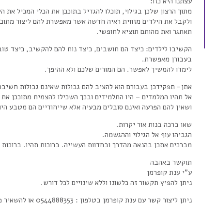
עצתנו היא כזו:
מתוך הרצון שלכן בגילוי, תוכלו להגדיל בתוככן את הכלי המכיל את
ולקבל את הילדים מזווית ראיה חדשה אשר מאפשרת להם ליצור מתוכה 
תאתגר ואת מהותם תוציא לחופשי.
הקשיבו לילדים: כיצד הם חושבים, כיצד נוח להם להקשיב, כיצד טוב
בעבורן מאפשרת.
לימדו להמשיך לאפשר. הם המורים שלכם ולא ההיפך.
אתן- תפקידכן בעבורם הוא להציב להם גבולות שאינם גבולות חשיבה
אל תהיו המלמדים – היו התלמידים ובכך השכילו להצמיח מתוככן את 
ושאין להם הפרעה ואינם סובלים מבעיה אלא שייחודיים הם מטבע הי
שאו ברכה בנות אור יקרות.
הגביהו עוף אל הגילוי וההגשמה.
מברכים אתכן בהנאה מהדרך ובחדוות העשייה. ברוכות תהיו. ברוכות 
תוקשר באהבה
ע”י ענת קופרמן
ניתן להפיץ תקשור זה כלשונו וללא שינויים לכל דורש.
ניתן ליצור קשר עם ענת קופרמן בטלפון : 0544888353 או להשאיר פרטים בטופס עם סיבת הפניה -