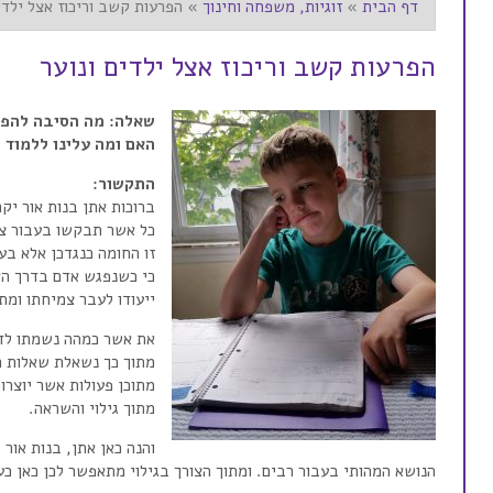
דף הבית
»
זוגיות, משפחה וחינוך
»
הפרעות קשב וריכוז אצל ילדי
הפרעות קשב וריכוז אצל ילדים ונוער
שאלה: מה הסיבה להפרע
האם ומה עלינו ללמוד 
התקשור:
ברוכות אתן בנות אור יקר
כל אשר תבקשו בעבור צמ
זו החומה כנגדכן אלא בע
כי כשנפגש אדם בדרך האו
ייעודו לעבר צמיחתו ומתו
את אשר כמהה נשמתו לדע
מתוך כך נשאלת שאלות ר
מתוכן פעולות אשר יוצרו
מתוך גילוי והשראה.
והנה כאן אתן, בנות אור
הנושא המהותי בעבור רבים. ומתוך הצורך בגילוי מתאפשר לכן כאן כ