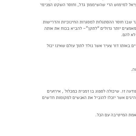
ציאל למימוש הרי שהשיממון גדל, וחוסר השקט הפנימי
ר שבו חוסר ההסתגלות למסגרות החינוכיות והדרישות
מאמצים יותר גדולים “לתקן”- להביא בכוח את אותה
לא להם.
 באותו דור צעיר אשר נולד לתוך עולם שאינו יכול
ה.
עה זו. שיכולה לספוג בו זמנית כמכלול , אירועים
היגים אשר יוכלו להוביל את האנשים למקומות חדשים
אמת המיטיבה עם הכל.