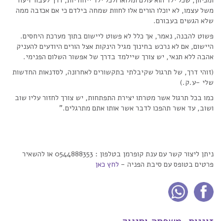
ומכיוון, שכל ילד הוא עולם ומלואו ולכל ילד ייחודיות, דרך לעבור ויעוד
משל עצמו, לא יוכלו הורים אלו לחוות שמחה בילדם כי אם אכזבה ממה
שלא הגשים בעבורם.
פשוט להבנה, נאמר, אך כלל לא פשוט ליישום בתוך מערכת היחסים.
היישום, אם לא נרכש בחינוך מגיל הינקות אצל הורים היודעים להעניק
אהבה ללא תנאי, יש צורך שיילמד בדרך של אפשור השלום הפנימי.
(זוהי דרך, של תרגול שקיבלתי בתקשורים לאחרונה, לסדנאות החדשות
שלי -ע.ק.)
כמו בכל תרגול אשר מטרתו יצירת התפתחות, יש צורך לחזור עליו שוב
ושוב, עד אשר תהפכו לדבר אשר אותו אתם מתרגלים.”
ניתן ליצור קשר עם ענת קופרמן בטלפון : 0544888353 או להשאיר
פרטים בטופס עם סיבת הפניה -
לחץ כאן