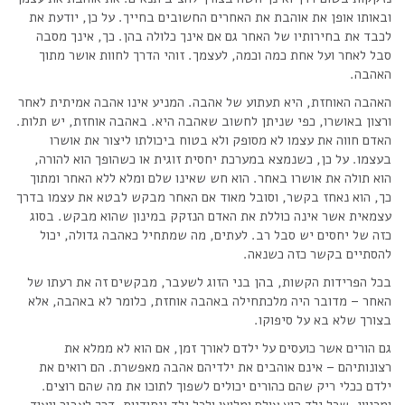
ובאותו אופן את אוהבת את האחרים החשובים בחייך. על כן, יודעת את
לכבד את בחירותיו של האחר גם אם אינך כלולה בהן. כך, אינך מסבה
סבל לאחר ועל אחת כמה וכמה, לעצמך. זוהי הדרך לחוות אושר מתוך
האהבה.
האהבה האוחזת, היא תעתוע של אהבה. המניע אינו אהבה אמיתית לאחר
ורצון באושרו, כפי שניתן לחשוב שאהבה היא. באהבה אוחזת, יש תלות.
האדם חווה את עצמו לא מסופק ולא בטוח ביכולתו ליצור את אושרו
בעצמו. על כן, כשנמצא במערכת יחסית זוגית או כשהופך הוא להורה,
הוא תולה את אושרו באחר. הוא חש שאינו שלם ומלא ללא האחר ומתוך
כך, הוא נאחז בקשר, וסובל מאוד אם האחר מבקש לבטא את עצמו בדרך
עצמאית אשר אינה כוללת את האדם הנזקק במינון שהוא מבקש. בסוג
כזה של יחסים יש סבל רב. לעתים, מה שמתחיל כאהבה גדולה, יכול
להסתיים בקשר כזה כשנאה.
בכל הפרידות הקשות, בהן בני הזוג לשעבר, מבקשים זה את רעתו של
האחר – מדובר היה מלכתחילה באהבה אוחזת, כלומר לא באהבה, אלא
בצורך שלא בא על סיפוקו.
גם הורים אשר כועסים על ילדם לאורך זמן, אם הוא לא ממלא את
רצונותיהם – אינם אוהבים את ילדיהם אהבה מאפשרת. הם רואים את
ילדם ככלי ריק שהם כהורים יכולים לשפוך לתוכו את מה שהם רוצים.