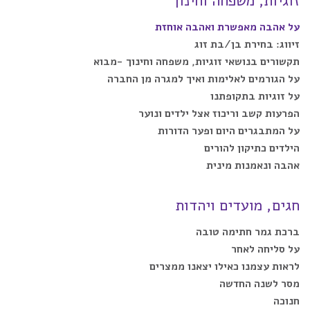
זוגיות, משפחה וחינוך
על אהבה מאפשרת ואהבה אוחזת
זיווג: בחירת בן/בת זוג
תקשורים בנושאי זוגיות, משפחה וחינוך -מבוא
על הגורמים לאלימות ואיך למגרה מן החברה
על זוגיות בתקופתנו
הפרעות קשב וריכוז אצל ילדים ונוער
על המתבגרים היום ופער הדורות
הילדים כתיקון להורים
אהבה ונאמנות מינית
חגים, מועדים ויהדות
ברכת גמר חתימה טובה
על סליחה לאחר
לראות עצמנו כאילו יצאנו ממצרים
מסר לשנה החדשה
חנוכה