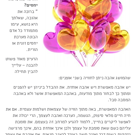
יחסים?
” ברוכה את
אהובה, שאלתך
היא נושא, עימו
מתמודד כל אדם
הבונה מערכת
יחסים זוגית או
הורית.
הרעיון מאוד פשוט
להבנה – עלייך
להבין תחילה
שהמושג אהבה ניתן לחוויה בשני אופנים:
יש אהבה מאפשרת ויש אהבה אוחזת. את ההבדל ביניהן יש להפנים
ומתוך כך לבחור מתוך מודעות, באהבה המאפשרת אושר ולא באהבה
המסבה סבל.
האהבה המאפשרת, באה מתוך הוויה של עצמאות ושלמות עצמית. אם את
חיה חיים מלאי סיפוק, הגשמה, הערכה ואהבה לעצמך, הרי יכולה את
לאפשר ליקרים בחייך, ללמוד להגיע למרחב זה בעצמם. את סומכת
עליהם כשם שאת סומכת על עצמך ולכן אינך אוחזת בהם, אינך מרגישה
נזקקות בשום דרך ואינך חשה בצורך להציב תנאים. את אוהבת את עצמך