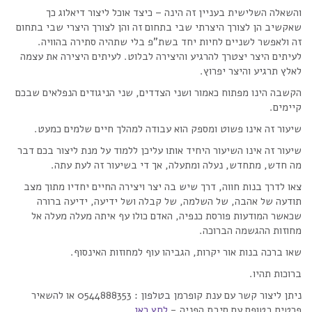
והשאלה השלישית בעניין זה הינה – כיצד אוכל ליצור דיאלוג כך
שאקשיב הן לצורך היצרתי שבי בתחום זה והן לצורך היצרי שבי בתחום
זה ולאפשר לשניים לחיות יחד בשת”פ בלי שתהיה סתירה בהוויה.
לעיתים היצר יצטרך להרגיע והיצירה לבלוט. לעיתים היצירה את עצמה
לאלץ תרגיע והיצר יפרוץ.
הקשבה הינו מפתוח כאמור ושני הצדדים, שני הניגודים הנפלאים שבכם
קיימים.
שיעור זה אינו פשוט ומספק הוא עבודה למהלך חיים שלמים כמעט.
שיעור זה אינו השיעור היחיד אותו עליכן ללמוד על מנת ליצור בכם דבר
מה חדש, מתחדש, נעלה ומתעלה, אך די בשיעור זה לעת עתה.
צאו לדרך בנות חווה, דרך שיש בה יצר ויצירה החיים יחדיו מתוך מצב
תודעה של אהבה, של השלמה, של קבלה ושל ידיעה, ידיעה ברורה
שכאשר המודעות פורסת כנפיה, האדם כולו עף איתה מעלה מעלה אל
מחוזות ההגשמה הברוכה.
שאו ברכה בנות אור יקרות, הגביהו עוף למחוזות האינסוף.
ברוכות תהיו.
ניתן ליצור קשר עם ענת קופרמן בטלפון : 0544888353 או להשאיר
פרטים בטופס עם סיבת הפניה -
לחץ כאן