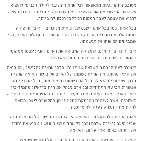
מסובכת יותר. כעת מתאפשר לכל אחת הקשובה לקולה הפנימי להוציא
אל האור החיצוני את אורה הפנימי, את עוצמתה, יחודיותה והיכולת שלה
להניע את עצמה לעבר המקום המרחבי הנכון לה ביותר.
בכל אחת, כמו בכל אדם ישנם שני כוחות מנוגדים – היצר והיצירה.
כוחות אלה אם מובנים הם ומקבלים ביטוי הרמוני בהתנהלות האדם, הרי
שמביאים הם אותו אל הגשמתו.
היצר הינו יצר החיים, התשוקה המביאה את האדם להניע עצמו ממקומו
מהמוכר הבטוח והנוח. אנרגיית החיות היא היצר.
היצירה לעומתו הינה השראה שמיימית, בלתי ארצית לחלוטין , המביאה
את גרעין מהותו, את הוויית נשמתו של האדם אל ביטוי החוויה הפיזית
בדרך שייחודית היא לו. בכל אדם טמונה היצירתיות, בכל אדם קיימת
אפשרות הביטוי הייחודית וכל אדם מנהל את חייו בדיאלוג מתמיד בין
היצר הארצי, אשר לעיתים אינו מקשיב ליחודיות הנשמתית ובין היצירה
האלוהית, אשר לעיתים מתנתקת לחלוטין מן ההקשבה ליצר, הרוצה
לחיות מתוך תשוקה עזה ולא מרוסנת.
מהות הקיום שלכם על פני האדמה הינה תמיד הביטוי של הדיאלוג הזה
שבין היצר ליצירה שלכם ובכך כל אחד מבני האנוש מטביע את יחודו,
את רווחתו באופן אחר על פני האדמה.
ובאשר לכן כאן כעת. נאמרו הדברים בעבורכן, על מנת שתטמיעו