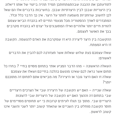
לתודעתכן את ההבנה שבהתפתחותכן תמיד תהיה ביטוי של אותו דיאלוג
בין היצריות שבכן לבין היצרתיות שבכן. בחשיבות בדברים אלו הם שאל
לכן לחשוב שרוחניות משמעה לוותר על היצר. אין כך הדבר כלל וכלל.
המתנזרים לאורך ההסטוריה מכל מנעמי החיים לא בהכרח הביאו עצמם
להווית חיים יותר אלוהיים ואילו המתענגים על יצרם לא בהכרח מקרבים
בכך את האושר לעצמם.
ההקשבה בין היצר ליצירה היא זו שמקרבת את האדם להגשמה. הקשבה
זו היא המפתח.
שאלו עצמכם כעת שלוש שאלות אשר תעזורנה לכם להבין את הדברים
לאשורם:
השאלה הראשונה – מהו הדבר המניע אותי בתחום מסוים בחיי ? בחרו כל
תחום אשר נראה לכם שאינו מוגשם כהלכה בחייכם ושאלו את עצמכם
שאלה זו האם היצר גובר או היצירה? מה מביאים אתם לתחום זה מתוככם
יותר?
שאלה שנייה – האם יש הקשבה של היצירה שבי אל הצרכים היצריים
שבי בתחום זה וההפך האם יש הקשבה של היצריות שבי לרצונות
היצריים שבי. מתוך כך תגלו לעיתים קרובות כי יש תחומים מסויימים של
חוסר הקשבה מוחלט בין השניים או שהאחד קשוב יותר לשני והשני אינו
קשוב לראשון.