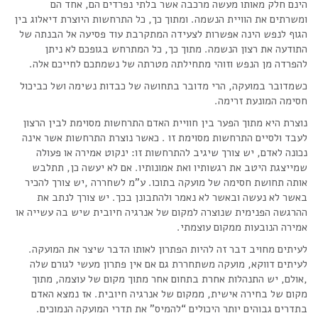
הינם חלק מאותו מעשה מרכבה אשר בלתי נפרדים הם, אחד הם
ומשרתים את הוויית הנשמה. ומתוך כך, כל התרחשות היוצרת דיאלוג בין
הגוף לנפש הינה אפשרות לצעידה המתקרבת עוד פסיעה אל הבנתה של
התודעה את רצון הנשמה. מתוך כך, כל המתרחש בגופכם לא ניתן
להפרדה מן הנפש וזוהי מתחילתה מטרתה של נשמתכם לחייכם אלה.
כשמדובר במועקה, הרי מדובר בתחושה של כבדות נשימה ושל כביכול
חסימה המונעת זרימה.
נוצרת היא מתוך הפער בין חוויית האדם התרחשות מסוימת לבין הרצון
לעבד ולסיים התרחשות מסוימת זו . כאשר נוצרת התרחשות אשר אינה
נכונה לאדם, יש צורך שיגיב להתרחשות זו: ינקוט אמירה או פעולה
שמייצגת היטב את רגשותיו ואת אמונותיו. אם לא יעשה כן, תתלבש
אותה תחושת חסימה של מועקה בתוכו. ע”מ לשחררה ,יש צורך להכיר
באשר לא נעשה ובאשר לא נאמר ולהתבונן בכך. יש צורך לנתב את
ההרגשה הפנימית שנוצרה למקום של אנרגיה חיובית שיש בה עשייה או
אמירה הנובעות ממקום עוצמתי.
לעיתים מחויב דבר זה להיות הפתרון לאותו הדבר שיצר את המועקה.
לעיתים דווקא, מועקה משתחררת גם אם אין פתרון מעשי לגורם שלה
,אולם, יש התנהלות אחרת בתחום אחר מתוך מקום של עוצמה, מתוך
מקום של בחירה אישית, ממקום של אנרגיה חיובית. אז נמצא האדם
בתדרים גבוהים יותר היכולים “להמיס” את תדרי המועקה הנמוכים.