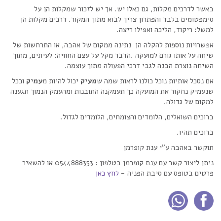
באשר לדרכים מקלות, גם כאלו יש. אך יש לזכור שמקלות הן על
סימפטומים בלבד והפתרון צריך לבוא מתוך המקור. דרכים מקלות הן
למשל: ריקוד, הליכה ואפילו ריצה.
אפשרויות נוספות להקלה
הן נתינה ממקום של אהבה, או התרחשות של
שיחה על אותו גורם למועקה .הדבר מקל על עצם החוויה: לעיתים, מתוך
השיחה נוצרת הבנה לגבי דרכי הפעולה מתוך עוצמה.
אם נסכל אותיות נוכל כולנו לראות שמה ש
מע
י
ק
יכול להיות מ
עמ
י
ק
וככל
שנעמיק נחקור את המועקה כך תעמקנה התובנות ומהעמק הנמוך תגענה
למקום של גדולה.
ברוכים השואלים, הלומדים והצומחים, הלומדים לגדול.
ברוכים תהיו.
תוקשר באהבה ע”י ענת קופרמן
ניתן ליצור קשר עם ענת קופרמן בטלפון : 0544888353 או להשאיר
פרטים בטופס עם סיבת הפניה -
לחץ כאן